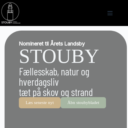
Nomineret til Årets Landsby
STOUBY
Fællesskab, natur og
hverdagsliv
tæt på skov og strand
Læs seneste nyt
Åbn stoubybladet