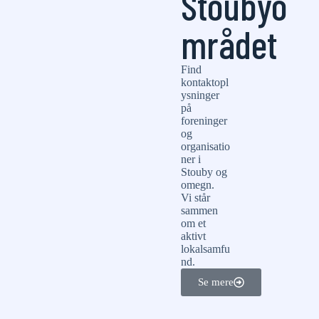
Stoubyo
mrådet
Find
kontaktopl
ysninger
på
foreninger
og
organisatio
ner i
Stouby og
omegn.
Vi står
sammen
om et
aktivt
lokalsamfu
nd.
Se mere