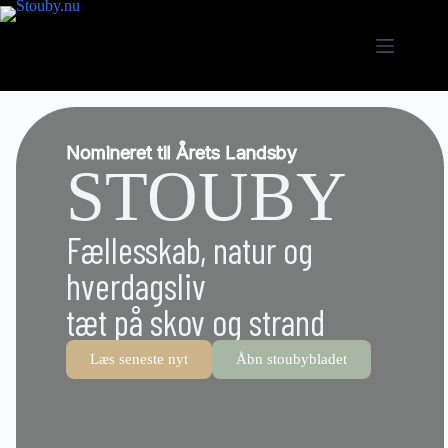
Nomineret til Årets Landsby
STOUBY
Fællesskab, natur og
hverdagsliv
tæt på skov og strand
Læs seneste nyt
Åbn stoubybladet