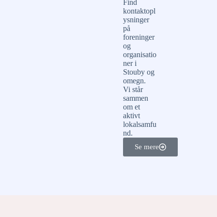
Find
kontaktopl
ysninger
på
foreninger
og
organisatio
ner i
Stouby og
omegn.
Vi står
sammen
om et
aktivt
lokalsamfu
nd.
Se mere